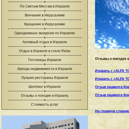
По Святым Местам в Израиле
Венчание в Иерусалиме
Крещение в Иерусалиме
Однодневные экскурсии по Израилю
Активный отдых в Израиле
Отдых в Израиле в стиле Relax
Отзывы о поездке 
Гостиницы Израиля
Аренда недвижимости в Израиле
Израиль с «ALFA T
Лучшие рестораны Израиля
Израиль с «ALFA T
Шоппинг в Израиле
Отзыв пациента Ком
Отзыв пациента Ком
Отзывы о поездке в Израиль
Стоимость услуг
На главную страни