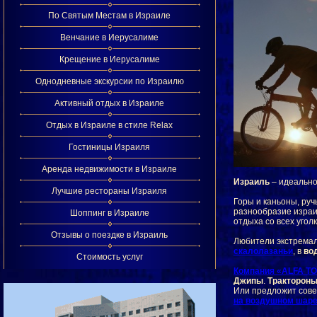
По Святым Местам в Израиле
Венчание в Иерусалиме
Крещение в Иерусалиме
Однодневные экскурсии по Израилю
Активный отдых в Израиле
Отдых в Израиле в стиле Relax
Гостиницы Израиля
Аренда недвижимости в Израиле
Израиль
– идеально
Лучшие рестораны Израиля
Горы и каньоны, руч
разнообразие израи
Шоппинг в Израиле
отдыха со всех уголк
Отзывы о поездке в Израиль
Любители экстремал
скалолазаньи
, в
во
Стоимость услуг
Компания «ALFA
TO
Джипы
.
Тракторон
Или предложит сове
на воздушном шар