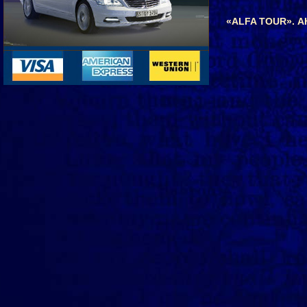
«ALFA TOUR».
А