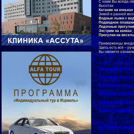
С нами Вы всегда см
Высотах.
Катание на коньках
Зимой и ранней вес
Водные лыжи
и
во
Подводное плаван
Лодочные прогулки
Экстрим на каяках
,
Прогулки на весел
Приверженцы внедор
Здесь есть всё – руч
Вы сможете ознаком
Экскурсии на верт
Полеты на воздуш
Прогулки верхом в
Велоспорт
в Израи
Скалолазанье
в Из
Водные экскурсии
На главную страни