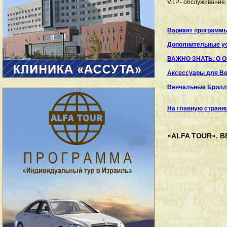
V.I.P.- обслуживание.
Вариант программы
Дополнительные ус
ВАЖНО ЗНАТЬ. О О
Аксессуары для В
Венчальные Брил
На главную страни
«ALFA TOUR». 