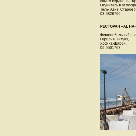
самом сердце «Ста
Окунитесь в атмосфе
Тель- Авив, Старое
03-6826766
РЕСТОРАН «AL HA-
Фешенебельный рыбн
Герцлия Питуах,
Хоф xа-Шарон,
09-9501767