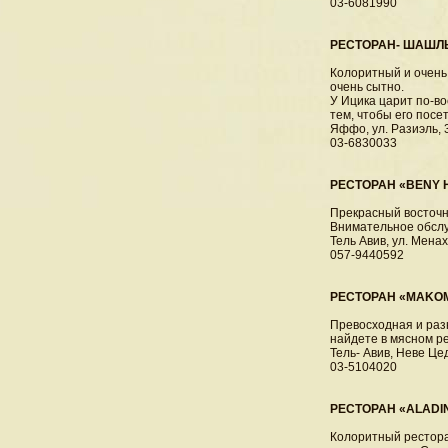
03-6081990
РЕСТОРАН- ШАШЛЫ
Колоритный и очень
очень сытно.
У Ицика царит по-в
тем, чтобы его посе
Яффо, ул. Разиэль, 
03-6830033
РЕСТОРАН «BENY 
Прекрасный восточн
Внимательное обслу
Тель Авив, ул. Менах
057-9440592
РЕСТОРАН «MAKOM
Превосходная и раз
найдете в мясном р
Тель- Авив, Неве Це
03-5104020
РЕСТОРАН «ALADI
Колоритный рестора