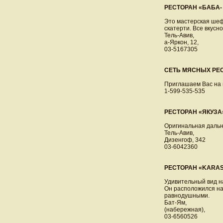
РЕСТОРАН «БАБА- 
Это мастерская шеф
скатерти. Все вкусн
Тель-Авив,
а-Яркон, 12,
03-5167305
СЕТЬ МЯСНЫХ РЕС
Приглашаем Вас на п
1-599-535-535
РЕСТОРАН «ЯКУЗА»
Оригинальная дальн
Тель-Авив,
Дизенгоф, 342
03-6042360
РЕСТОРАН «KARA
Удивительный вид н
Он расположился на
равнодушными.
Бат-Ям,
(набережная),
03-6560526