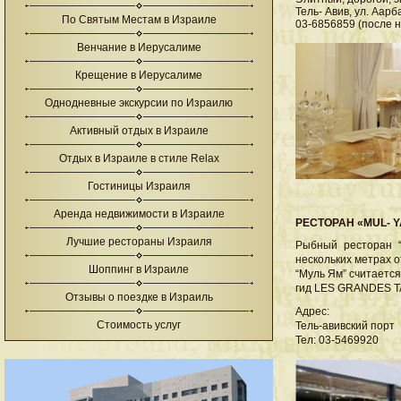
Тель- Авив, ул. Аарб
По Святым Местам в Израиле
03-6856859 (после 
Венчание в Иерусалиме
Крещение в Иерусалиме
Однодневные экскурсии по Израилю
Активный отдых в Израиле
Отдых в Израиле в стиле Relax
Гостиницы Израиля
Аренда недвижимости в Израиле
РЕСТОРАН «MUL- 
Лучшие рестораны Израиля
Рыбный ресторан “
нескольких метрах о
Шоппинг в Израиле
“Муль Ям” считаетс
гид LES GRANDES T
Отзывы о поездке в Израиль
Адрес:
Стоимость услуг
Тель-авивский порт
Тел: 03-5469920