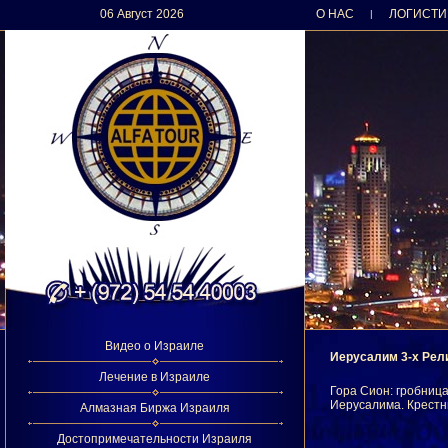
06 Август 2026
О НАС
ЛОГИСТИ
|
Видео о Израиле
Иерусалим 3-х Рел
Лечение в Израиле
Гора Сион: гробниц
Иерусалима. Крестны
Алмазная Биржа Израиля
Достопримечательности Израиля