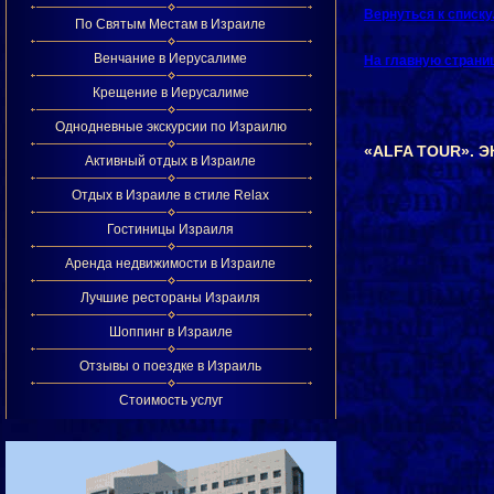
Вернуться к списк
По Святым Местам в Израиле
Венчание в Иерусалиме
На главную страни
Крещение в Иерусалиме
Однодневные экскурсии по Израилю
«ALFA TOUR». 
Активный отдых в Израиле
Отдых в Израиле в стиле Relax
Гостиницы Израиля
Аренда недвижимости в Израиле
Лучшие рестораны Израиля
Шоппинг в Израиле
Отзывы о поездке в Израиль
Стоимость услуг