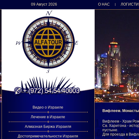
09 Август 2026
О НАС
ЛОГИСТИ
|
Видео о Израиле
Вифлеем. Монасты
Лечение в Израиле
Вифлеем - Храм Рож
Св. Харитона - исто
Алмазная Биржа Израиля
пустыне.
Для проезда в Вифл
Достопримечательности Израиля