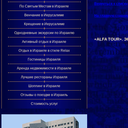
Вернуться к списк
По Святым Местам в Израиле
Венчание в Иерусалиме
На главную страни
Крещение в Иерусалиме
Однодневные экскурсии по Израилю
«ALFA TOUR». 
Активный отдых в Израиле
Отдых в Израиле в стиле Relax
Гостиницы Израиля
Аренда недвижимости в Израиле
Лучшие рестораны Израиля
Шоппинг в Израиле
Отзывы о поездке в Израиль
Стоимость услуг