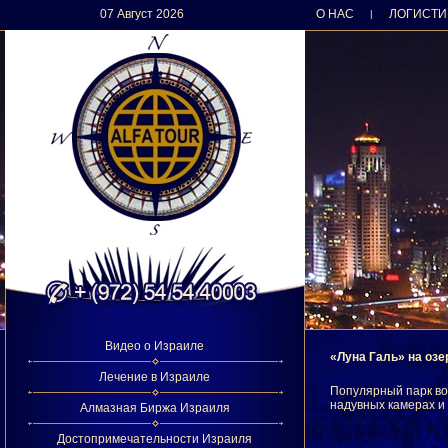
07 Август 2026
О НАС
ЛОГИСТИ
|
Видео о Израиле
«Луна Галь» на озе
Лечение в Израиле
Популярный парк вод
надувных камерах и 
Алмазная Биржа Израиля
Достопримечательности Израиля