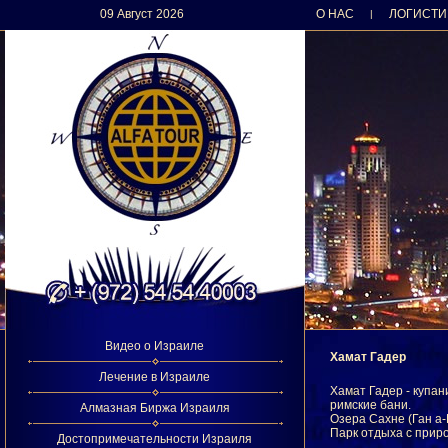
09 Август 2026
О НАС
ЛОГИСТИ
|
Видео о Израиле
Хамат Гадер
Лечение в Израиле
Хамат Гадер - купан
римские бани.
Алмазная Биржа Израиля
Озера Сахне (Ган а
Парк отдыха с приро
Достопримечательности Израиля