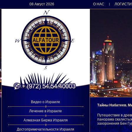
08 Август 2026
О НАС
ЛОГИСТИ
|
Видео о Израиле
Тайны Набатеев. М
Лечение в Израиле
Путешествие в древ
панорама скалистых
Алмазная Биржа Израиля
захоронения Бен Гу
Достопримечательности Израиля