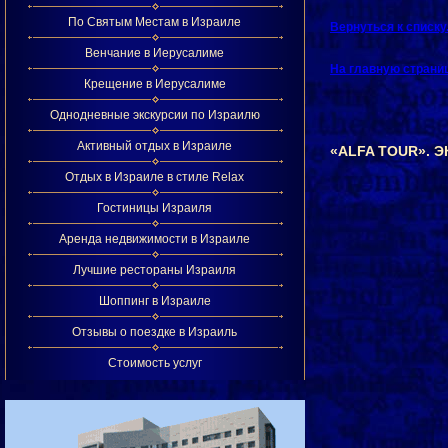
По Святым Местам в Израиле
Вернуться к списк
Венчание в Иерусалиме
На главную страни
Крещение в Иерусалиме
Однодневные экскурсии по Израилю
Активный отдых в Израиле
«ALFA TOUR». 
Отдых в Израиле в стиле Relax
Гостиницы Израиля
Аренда недвижимости в Израиле
Лучшие рестораны Израиля
Шоппинг в Израиле
Отзывы о поездке в Израиль
Стоимость услуг