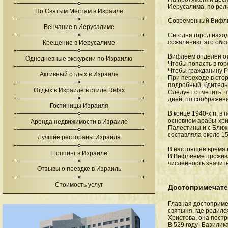
Иерусалима, по рел
По Святым Местам в Израиле
Современный Вифлие
Венчание в Иерусалиме
Сегодня город наход
сожалению, это обст
Крещение в Иерусалиме
Вифлеем отделен от
Однодневные экскурсии по Израилю
Чтобы попасть в гор
Чтобы гражданину Р
Активный отдых в Израиле
При переходе в сто
подробный, бдитель
Отдых в Израиле в стиле Relax
Следует отметить, ч
дней, по соображен
Гостиницы Израиля
В конце 1940-х гг, 
основном арабы-хрис
Аренда недвижимости в Израиле
Палестины и с Ближ
составляла около 15
Лучшие рестораны Израиля
В настоящее время н
Шоппинг в Израиле
В Вифлееме прожива
численность значит
Отзывы о поездке в Израиль
Стоимость услуг
Достопримечате
Главная достоприме
святыня, где родил
Христова, она постр
В 529 году- Базили