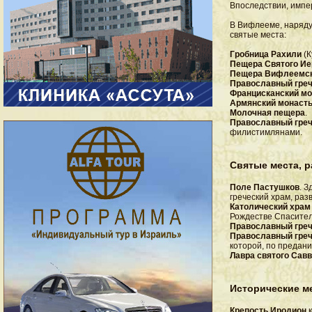
Впоследствии, импе
В Вифлееме, наряду 
святые места:
Гробница Рахили
(К
Пещера Святого И
Пещера Вифлеемск
Православный гре
Францисканский м
Армянский монаст
Молочная пещера
.
Православный гре
филистимлянами.
Святые места, 
Поле Пастушков
. 
греческий храм, ра
Католический храм
Рождестве Спасител
Православный греч
Православный греч
которой, по предан
Лавра святого Сав
Исторические м
Крепость Иродион
к