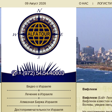
09 Август 2026
О НАС
ЛОГИСТИ
|
Видео о Израиле
Вифлеем
Лечение в Израиле
Вифлеем
(Бэйт Лехе
Вифлеем известен на
Алмазная Биржа Израиля
Волхвы, увидев звез
Достопримечательности Израиля
На протяжении деся