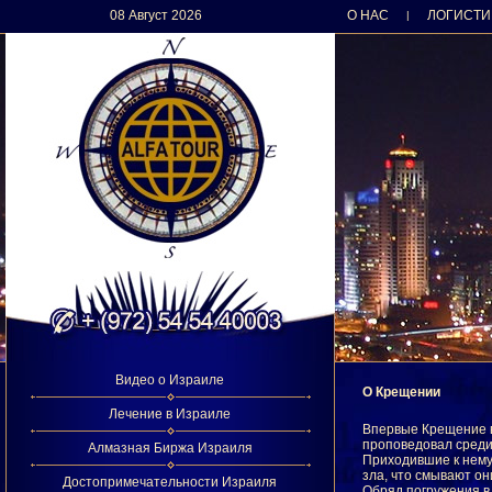
08 Август 2026
О НАС
ЛОГИСТИ
|
Видео о Израиле
О Крещении
Лечение в Израиле
Впервые Крещение в
проповедовал среди
Алмазная Биржа Израиля
Приходившие к нему
зла, что смывают он
Достопримечательности Израиля
Обряд погружения в