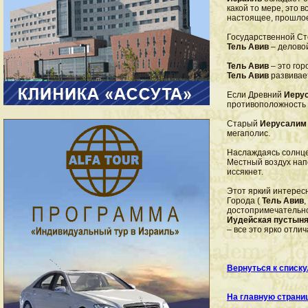
какой то мере, это 
настоящее, прошлое
Государственной С
Тель Авив
– делово
Тель Авив
– это гор
Тель Авив
развивае
Если Древний
Иеру
противоположность 
Старый
Иерусалим
мегаполис.
Наслаждаясь солнце
Местный воздух напо
иссякнет.
Этот яркий интерес
Города (
Тель Авив
,
достопримечательн
Иудейская пустын
– все это ярко отли
Вернуться к списку
На главную страни