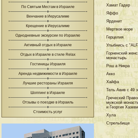
Хамат Гадер
По Святым Местам в Израиле
Яффо
Венчание в Иерусалиме
Ярденит
Крещение в Иерусалиме
Мертвое море
Однодневные экскурсии по Израилю
Герцелия
Активный отдых в Израиле
Улыбнись с "ALF
Горненский женс
Отдых в Израиле в стиле Relax
монастырь
Гостиницы Израиля
Рош а Никра
Аренда недвижимости в Израиле
Акко
Хайфа
Лучшие рестораны Израиля
Тель Авив с 49 э
Шоппинг в Израиле
Греческий Прав
Отзывы о поездке в Израиль
мужской монаст
и Георгия Хазев
Стоимость услуг
Хула
Стрельбище