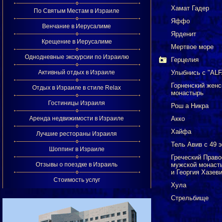
Хамат Гадер
По Святым Местам в Израиле
Яффо
Венчание в Иерусалиме
Ярденит
Крещение в Иерусалиме
Мертвое море
Однодневные экскурсии по Израилю
Герцелия
Активный отдых в Израиле
Улыбнись с "ALF
Горненский женс
Отдых в Израиле в стиле Relax
монастырь
Гостиницы Израиля
Рош а Никра
Аренда недвижимости в Израиле
Акко
Хайфа
Лучшие рестораны Израиля
Тель Авив с 49 э
Шоппинг в Израиле
Греческий Прав
Отзывы о поездке в Израиль
мужской монаст
и Георгия Хазев
Стоимость услуг
Хула
Стрельбище