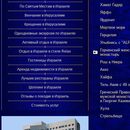
Хамат Гадер
По Святым Местам в Израиле
Яффо
Венчание в Иерусалиме
Ярденит
Крещение в Иерусалиме
Мертвое море
Однодневные экскурсии по Израилю
Герцелия
Активный отдых в Израиле
Улыбнись с "ALF
Горненский женс
Отдых в Израиле в стиле Relax
монастырь
Гостиницы Израиля
Рош а Никра
Аренда недвижимости в Израиле
Акко
Хайфа
Лучшие рестораны Израиля
Тель Авив с 49 э
Шоппинг в Израиле
Греческий Прав
Отзывы о поездке в Израиль
мужской монаст
и Георгия Хазев
Стоимость услуг
Хула
Стрельбище